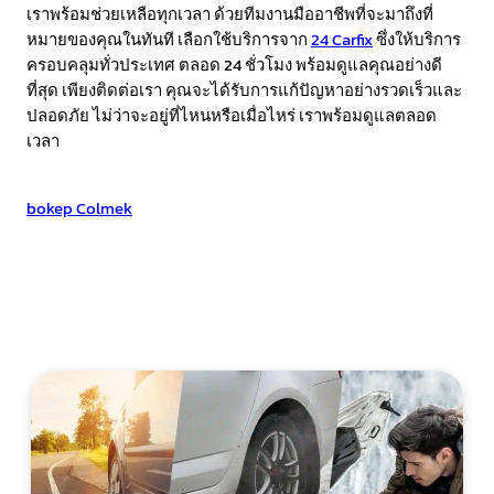
เราพร้อมช่วยเหลือทุกเวลา ด้วยทีมงานมืออาชีพที่จะมาถึงที่
หมายของคุณในทันที เลือกใช้บริการจาก
24 Carfix
ซึ่งให้บริการ
ครอบคลุมทั่วประเทศ ตลอด 24 ชั่วโมง พร้อมดูแลคุณอย่างดี
ที่สุด เพียงติดต่อเรา คุณจะได้รับการแก้ปัญหาอย่างรวดเร็วและ
ปลอดภัย ไม่ว่าจะอยู่ที่ไหนหรือเมื่อไหร่ เราพร้อมดูแลตลอด
เวลา
Bokep Indonesia
bokep indonesia terbaru
Bokep jilbab
bokep Colmek
bokep viral
Bokep Indonesia
bokep jav
bokep jepang jav terbaru
GOBETASIA
GOBETASIA
GOBETASIA
GOBETASIA