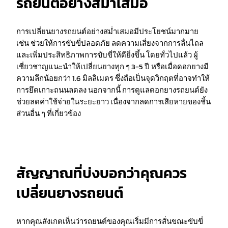
รถยนต์อย่างสม่ำเสมอ
การเปลี่ยนยางรถยนต์อย่างสม่ำเสมอมีประโยชน์มากมาย
เช่น ช่วยให้การขับขี่ปลอดภัย ลดความเสี่ยงจากการลื่นไถล
และเพิ่มประสิทธิภาพการขับขี่ให้ดียิ่งขึ้น โดยทั่วไปแล้ว ผู้
เชี่ยวชาญแนะนำให้เปลี่ยนยางทุก ๆ 3-5 ปี หรือเมื่อดอกยางมี
ความลึกน้อยกว่า 1.6 มิลลิเมตร ซึ่งถือเป็นจุดวิกฤตที่อาจทำให้
การยึดเกาะถนนลดลง นอกจากนี้ การดูแลดอกยางรถยนต์ยัง
ช่วยลดค่าใช้จ่ายในระยะยาว เนื่องจากลดการเสียหายของชิ้น
ส่วนอื่น ๆ ที่เกี่ยวข้อง
สัญญาณที่บ่งบอกว่าคุณควร
เปลี่ยนยางรถยนต์
หากคุณสังเกตเห็นว่ารถยนต์ของคุณเริ่มมีการสั่นขณะขับขี่