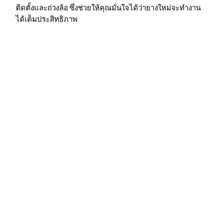
ติดตั้งและถ่วงล้อ ซึ่งช่วยให้คุณมั่นใจได้ว่ายางใหม่จะทำงาน
ได้เต็มประสิทธิภาพ
คำถามที่พบบ่อย (FAQ) เกี่ยวกับ
การค้นหา
"เปลี่ยนยางรถยนต์ ใกล้ฉัน"