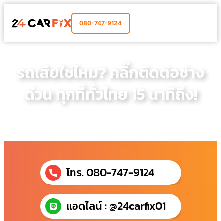
080-747-9124
รถเสียใช่ไหม? คลิ๊กติดต่อช่าง
ด่วน ทุกที่ทั่วไทย 15 นาทีถึง!
โทร. 080-747-9124
แอดไลน์ : @24carfix01