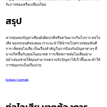
รับการซ่อมหรือเปลี่ยนใหม่
สรุป
หากคุณพบปัญหาเสียงดังผิดปกติหรือควันมากเกินไปจาก ท่อไอ
เสีย ของรถยนต์ของคุณ เราแนะนำให้นำรถไปตรวจซ่อมทันที
การ เช็คท่อไอเสีย เป็นเรื่องสำคัญในการป้องกันปัญหาต่างๆ ที่
อาจเกิดขึ้นกับคุณในอนาคต การเช็คสภาพท่อไอเสียอย่าง
สม่ำเสมอช่วยให้คุณสามารถตรวจจับปัญหาได้เร็วขึ้นและทำให้
การซ่อมรถเป็นเรื่องง่าย
Bokep Indonesia
bokep indonesia terbaru
Bokep jilbab
bokep Colmek
bokep viral
Bokep Indonesia
bokep jav
bokep jepang jav terbaru
GOBETASIA
GOBETASIA
GOBETASIA
GOBETASIA