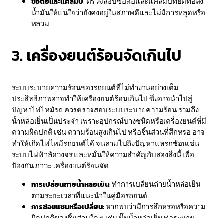
ข้อต่อและแคลมป์
: ตรวจสอบข้อต่อและแคลมป์ที่ยึดท่อส่ง
น้ำมันให้แน่ใจว่ายังคงอยู่ในสภาพดีและไม่มีการหลุดหรือ
หลวม
3. เครื่องยนต์ร้อนจัดเกินไป
ระบบระบายความร้อนของรถยนต์ที่ไม่ทำงานอย่างเต็ม
ประสิทธิภาพอาจทำให้เครื่องยนต์ร้อนเกินไป ซึ่งอาจนำไปสู่
ปัญหาไฟไหม้รถ ควรตรวจสอบระบบระบายความร้อน รวมถึง
น้ำหล่อเย็นเป็นประจำ เพราะอุปกรณ์บางชนิดหรือเครื่องยนต์ที่มี
ความผิดปกติ เช่น ความร้อนสูงเกินไป หรือชิ้นส่วนที่สึกหรอ อาจ
ทำให้เกิดไฟไหม้รถยนต์ได้ จนลามไปถึงปัญหาแทรกซ้อนเช่น
ระบบไฟฟ้าลัดวงจร และหมั่นให้ความสำคัญกับสองสิ่งนี้ เพื่อ
ป้องกัน ภาวะ เครื่องยนต์ร้อนจัด
การเปลี่ยนถ่ายน้ำหล่อเย็น
: ทำการเปลี่ยนถ่ายน้ำหล่อเย็น
ตามระยะเวลาที่แนะนำในคู่มือรถยนต์
การซ่อมแซมหรือเปลี่ยน
: หากพบว่ามีการสึกหรอหรือความ
ผิดปกติของชิ้นส่วนใด ๆ เช่น ปั๊มน้ำหล่อเย็น ท่อระบาย