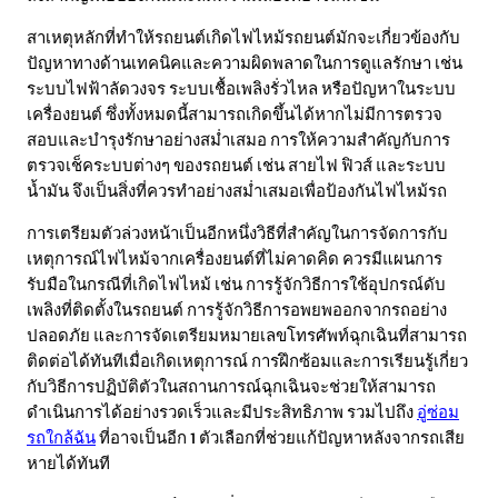
สาเหตุหลักที่ทำให้รถยนต์เกิดไฟไหม้รถยนต์มักจะเกี่ยวข้องกับ
ปัญหาทางด้านเทคนิคและความผิดพลาดในการดูแลรักษา เช่น
ระบบไฟฟ้าลัดวงจร ระบบเชื้อเพลิงรั่วไหล หรือปัญหาในระบบ
เครื่องยนต์ ซึ่งทั้งหมดนี้สามารถเกิดขึ้นได้หากไม่มีการตรวจ
สอบและบำรุงรักษาอย่างสม่ำเสมอ การให้ความสำคัญกับการ
ตรวจเช็คระบบต่างๆ ของรถยนต์ เช่น สายไฟ ฟิวส์ และระบบ
น้ำมัน จึงเป็นสิ่งที่ควรทำอย่างสม่ำเสมอเพื่อป้องกันไฟไหม้รถ
การเตรียมตัวล่วงหน้าเป็นอีกหนึ่งวิธีที่สำคัญในการจัดการกับ
เหตุการณ์ไฟไหม้จากเครื่องยนต์ที่ไม่คาดคิด ควรมีแผนการ
รับมือในกรณีที่เกิดไฟไหม้ เช่น การรู้จักวิธีการใช้อุปกรณ์ดับ
เพลิงที่ติดตั้งในรถยนต์ การรู้จักวิธีการอพยพออกจากรถอย่าง
ปลอดภัย และการจัดเตรียมหมายเลขโทรศัพท์ฉุกเฉินที่สามารถ
ติดต่อได้ทันทีเมื่อเกิดเหตุการณ์ การฝึกซ้อมและการเรียนรู้เกี่ยว
กับวิธีการปฏิบัติตัวในสถานการณ์ฉุกเฉินจะช่วยให้สามารถ
ดำเนินการได้อย่างรวดเร็วและมีประสิทธิภาพ รวมไปถึง
อู่ซ่อม
รถใกล้ฉัน
ที่อาจเป็นอีก 1 ตัวเลือกที่ช่วยแก้ปัญหาหลังจากรถเสีย
หายได้ทันที