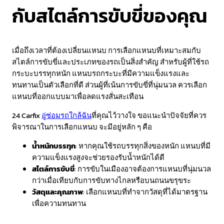
กับสไตล์การขับขี่ของคุณ
เมื่อถึงเวลาที่ต้องเปลี่ยนแหนบ การเลือกแหนบที่เหมาะสมกับ
สไตล์การขับขี่และประเภทของรถเป็นสิ่งสำคัญ สำหรับผู้ที่ใช้รถ
กระบะบรรทุกหนัก แหนบรถกระบะที่มีความแข็งแรงและ
ทนทานเป็นตัวเลือกที่ดี ส่วนผู้ที่เน้นการขับขี่ที่นุ่มนวล ควรเลือก
แหนบที่ออกแบบมาเพื่อลดแรงสั่นสะเทือน
24 Carfix
อู่ซ่อมรถใกล้ฉัน
ที่คุณไว้วางใจ ขอแนะนำปัจจัยที่ควร
พิจารณาในการเลือกแหนบ จะมีอยู่หลัก ๆ คือ
น้ำหนักบรรทุก
: หากคุณใช้รถบรรทุกสิ่งของหนัก แหนบที่มี
ความแข็งแรงสูงจะช่วยรองรับน้ำหนักได้ดี
สไตล์การขับขี่
: การขับในเมืองอาจต้องการแหนบที่นุ่มนวล
กว่าเมื่อเทียบกับการขับทางไกลหรือบนถนนขรุขระ
วัสดุและคุณภาพ
: เลือกแหนบที่ทำจากวัสดุที่ได้มาตรฐาน
เพื่อความทนทาน