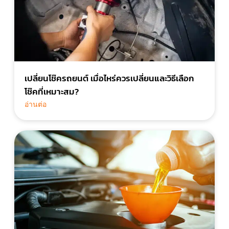
เปลี่ยนโช๊ครถยนต์ เมื่อไหร่ควรเปลี่ยนและวิธีเลือก
โช๊คที่เหมาะสม?
อ่านต่อ