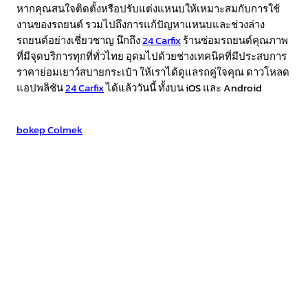
หากคุณสนใจติดตั้งหรือปรับแต่งแหนบให้เหมาะสมกับการใช้
งานของรถยนต์ รวมไปถึงการแก้ปัญหาแหนบและช่วงล่าง
รถยนต์อย่างเชี่ยวชาญ นึกถึง
24 Carfix
ร้านซ่อมรถยนต์คุณภาพ
ที่มีจุดบริการทุกที่ทั่วไทย อุดมไปด้วยช่างเทคนิคที่มีประสบการ
ราคาย่อมเยาว์สบายกระเป๋า ให้เราได้ดูแลรถคู่ใจคุณ ดาวโหลด
แอปพลิชัน
24 Carfix
ได้แล้ววันนี้ ทั้งบน iOS และ Android
Bokep Indonesia
bokep indonesia terbaru
Bokep jilbab
bokep Colmek
bokep viral
Bokep Indonesia
bokep jav
bokep jepang jav terbaru
GOBETASIA
GOBETASIA
GOBETASIA
GOBETASIA