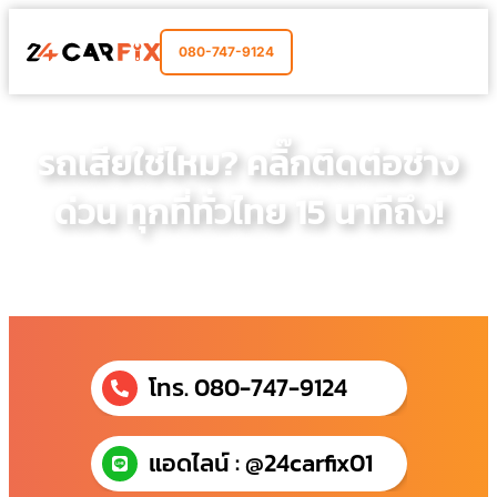
080-747-9124
รถเสียใช่ไหม? คลิ๊กติดต่อช่าง
ด่วน ทุกที่ทั่วไทย 15 นาทีถึง!
โทร. 080-747-9124
แอดไลน์ : @24carfix01