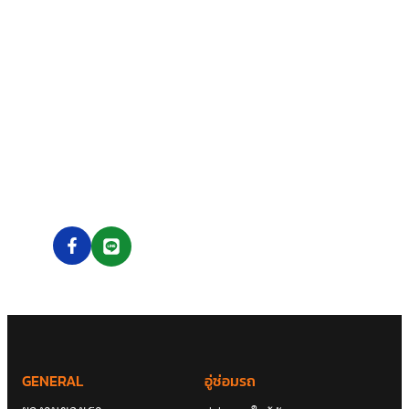
ไว้ใจ มั่นใจ ให้เราบริการ
ด้วยทีมงานคุณภาพที่พร้อมจะซัพพอร์ตคุณ ได้ 24 ชั่วโมง
เพราะเราคือ 24CARFIX
GENERAL
อู่ซ่อมรถ